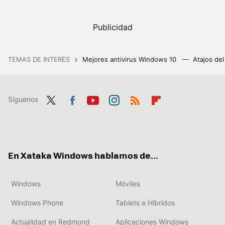
TEMAS DE INTERÉS
Mejores antivirus Windows 10
Atajos de
Síguenos
Twit
Fac
You
Inst
RSS
Flip
ter
ebo
tub
agr
boa
ok
e
am
rd
En Xataka Windows hablamos de...
Windows
Móviles
Windows Phone
Tablets e Híbridos
Actualidad en Redmond
Aplicaciones Windows