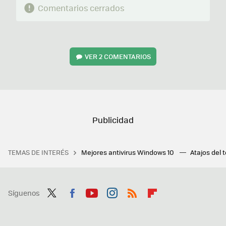
Comentarios cerrados
VER
2 COMENTARIOS
TEMAS DE INTERÉS
Mejores antivirus Windows 10
Atajos del 
Síguenos
Twit
Fac
You
Inst
RSS
Flip
ter
ebo
tub
agr
boa