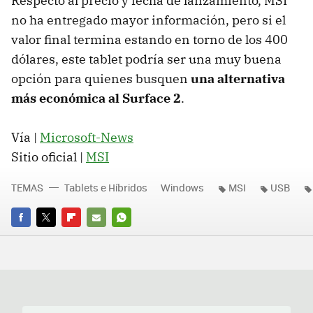
Respecto al precio y fecha de lanzamiento, MSI
no ha entregado mayor información, pero si el
valor final termina estando en torno de los 400
dólares, este tablet podría ser una muy buena
opción para quienes busquen
una alternativa
más económica al Surface 2
.
Vía |
Microsoft-News
Sitio oficial |
MSI
TEMAS
Tablets e Híbridos
Windows
MSI
USB
FACEBOOK
TWITTER
FLIPBOARD
E-
WHATSAPP
MAIL