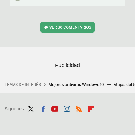
VER
36 COMENTARIOS
TEMAS DE INTERÉS
Mejores antivirus Windows 10
Atajos del 
Síguenos
Twit
Fac
You
Inst
RSS
Flip
ter
ebo
tub
agr
boa