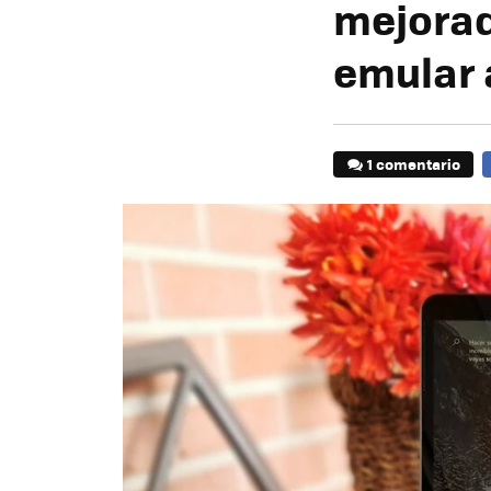
mejorad
emular 
1 comentario