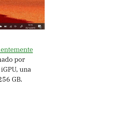
ientemente
rmado por
 iGPU, una
256 GB.