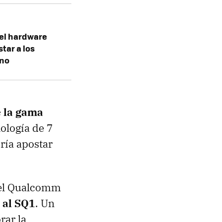
: el hardware
tar a los
 no
e la gama
nología de 7
ría apostar
n el Qualcomm
 al SQ1
. Un
rar la