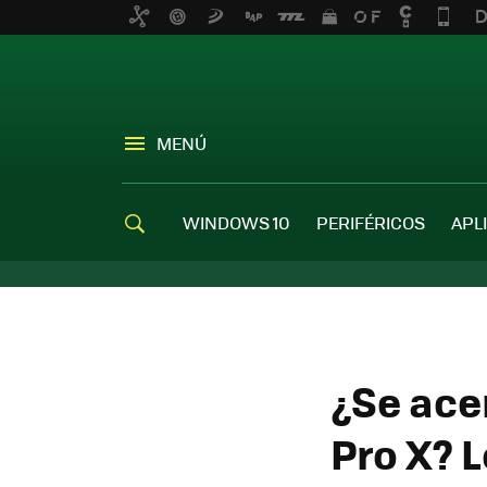
MENÚ
WINDOWS 10
PERIFÉRICOS
APL
¿Se ace
Pro X? 