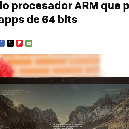
o procesador ARM que 
apps de 64 bits
FACEBOOK
TWITTER
FLIPBOARD
E-
MAIL