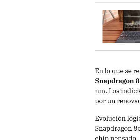
En lo que se re
Snapdragon 8
nm. Los indici
por un renovad
Evolución lógi
Snapdragon 8
chip pensado,