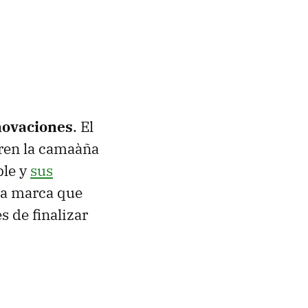
novaciones
. El
ren la camaàña
ple y
sus
na marca que
s de finalizar