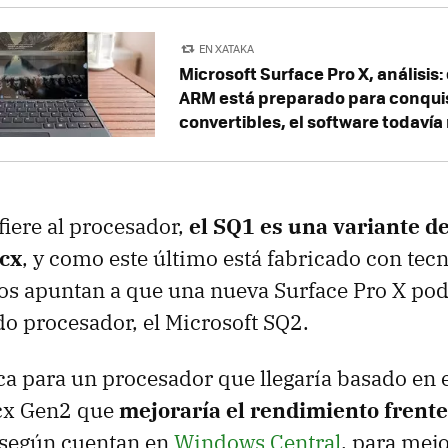
EN XATAKA
Microsoft Surface Pro X, análisis
ARM está preparado para conquis
convertibles, el software todavía
fiere al procesador,
el SQ1 es una variante d
cx
, y como este último está fabricado con tec
os apuntan a que una nueva Surface Pro X pod
o procesador, el Microsoft SQ2.
ca para un procesador que llegaría basado e
cx Gen2 que
mejoraría el rendimiento frente
 según cuentan en
Windows Central
, para mejo