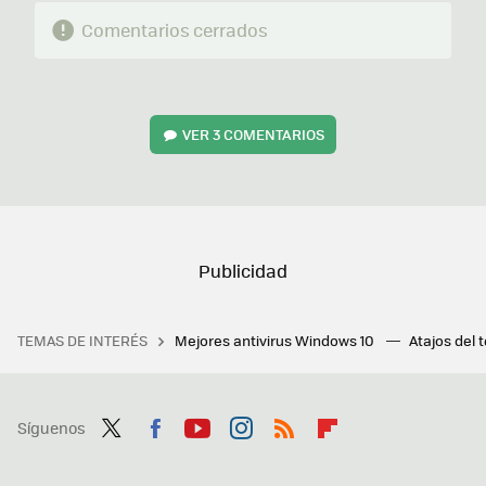
Comentarios cerrados
VER
3 COMENTARIOS
TEMAS DE INTERÉS
Mejores antivirus Windows 10
Atajos del 
Síguenos
Twit
Fac
You
Inst
RSS
Flip