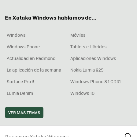
ter
ebo
tub
agr
boa
ok
e
am
rd
En Xataka Windows hablamos de...
Windows
Móviles
Windows Phone
Tablets e Híbridos
Actualidad en Redmond
Aplicaciones Windows
La aplicación de la semana
Nokia Lumia 925
Surface Pro 3
Windows Phone 8.1 GDR1
Lumia Denim
Windows 10
VER MÁS TEMAS