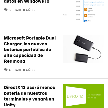
datos en Windows 10
COMENTARIOS
6
HACE 11 AÑOS
Microsoft Portable Dual
Charger, las nuevas
baterías portátiles de
alta capacidad de
Redmond
COMENTARIOS
4
HACE 11 AÑOS
DirectX 12 usará menos
batería de nuestros
terminales y vendrá en
Unity