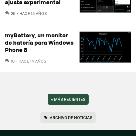
ajuste experimental
COMENTARIOS
25
HACE 13 AÑOS
myBattery, un monitor
de batería para Windows
Phone 8
COMENTARIOS
18
HACE 14 AÑOS
«
MÁS RECIENTES
ARCHIVO DE NOTICIAS