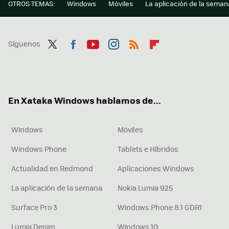
OTROS TEMAS:
Windows
Móviles
La aplicación de la seman
Síguenos
Twit
Fac
You
Inst
RSS
Flip
ter
ebo
tub
agr
boa
ok
e
am
rd
En Xataka Windows hablamos de...
Windows
Móviles
Windows Phone
Tablets e Híbridos
Actualidad en Redmond
Aplicaciones Windows
La aplicación de la semana
Nokia Lumia 925
Surface Pro 3
Windows Phone 8.1 GDR1
Lumia Denim
Windows 10