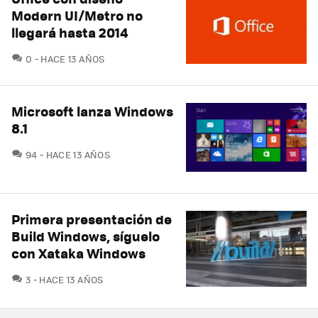
Modern UI/Metro no
llegará hasta 2014
COMENTARIOS
0
HACE 13 AÑOS
Microsoft lanza Windows
8.1
COMENTARIOS
94
HACE 13 AÑOS
Primera presentación de
Build Windows, síguelo
con Xataka Windows
COMENTARIOS
3
HACE 13 AÑOS