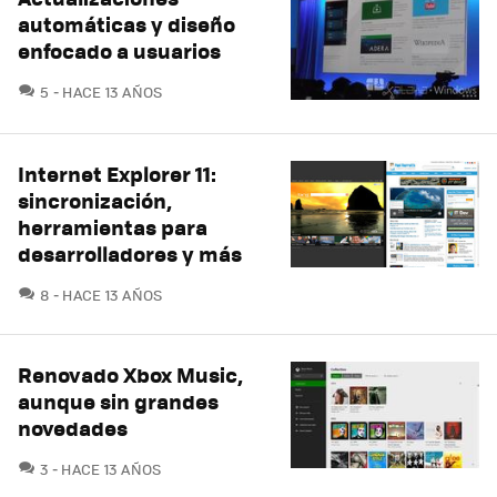
automáticas y diseño
enfocado a usuarios
COMENTARIOS
5
HACE 13 AÑOS
Internet Explorer 11:
sincronización,
herramientas para
desarrolladores y más
COMENTARIOS
8
HACE 13 AÑOS
Renovado Xbox Music,
aunque sin grandes
novedades
COMENTARIOS
3
HACE 13 AÑOS