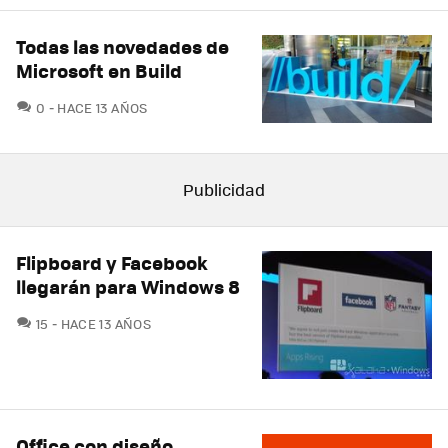
Todas las novedades de
Microsoft en Build
COMENTARIOS
0
HACE 13 AÑOS
Flipboard y Facebook
llegarán para Windows 8
COMENTARIOS
15
HACE 13 AÑOS
Office con diseño