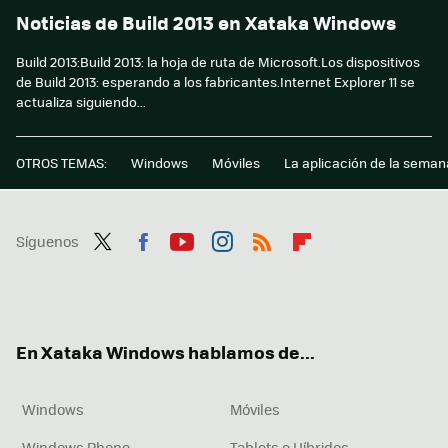
Noticias de Build 2013 en Xataka Windows
Build 2013:Build 2013: la hoja de ruta de Microsoft.Los dispositivos
de Build 2013: esperando a los fabricantes.Internet Explorer 11 se
actualiza siguiendo...
OTROS TEMAS:
Windows
Móviles
La aplicación de la seman
Síguenos
Twit
Fac
You
Inst
RSS
Flip
ter
ebo
tub
agr
boa
ok
e
am
rd
En Xataka Windows hablamos de...
Windows
Móviles
Windows Phone
Tablets e Híbridos