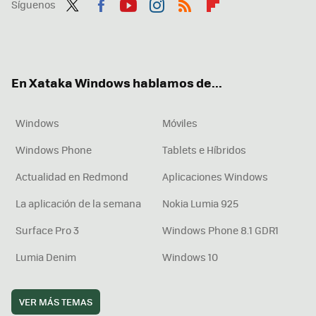
Síguenos
Twit
Fac
You
Inst
RSS
Flip
ter
ebo
tub
agr
boa
ok
e
am
rd
En Xataka Windows hablamos de...
Windows
Móviles
Windows Phone
Tablets e Híbridos
Actualidad en Redmond
Aplicaciones Windows
La aplicación de la semana
Nokia Lumia 925
Surface Pro 3
Windows Phone 8.1 GDR1
Lumia Denim
Windows 10
VER MÁS TEMAS