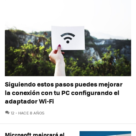
Siguiendo estos pasos puedes mejorar
la conexión con tu PC configurando el
adaptador Wi-Fi
COMENTARIOS
12
HACE 8 AÑOS
Microsoft mejorará el