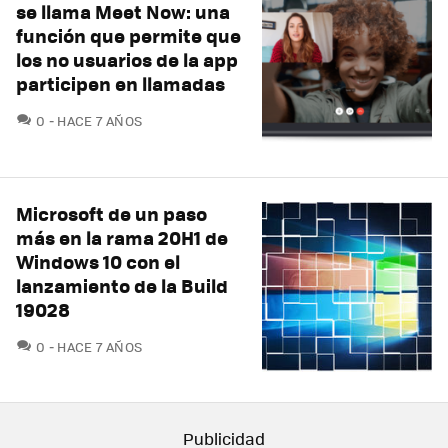
se llama Meet Now: una
función que permite que
los no usuarios de la app
participen en llamadas
COMENTARIOS
0
HACE 7 AÑOS
Microsoft de un paso
más en la rama 20H1 de
Windows 10 con el
lanzamiento de la Build
19028
COMENTARIOS
0
HACE 7 AÑOS