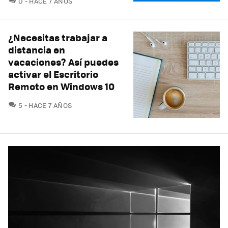
0
HACE 7 AÑOS
¿Necesitas trabajar a
distancia en
vacaciones? Así puedes
activar el Escritorio
Remoto en Windows 10
COMENTARIOS
5
HACE 7 AÑOS