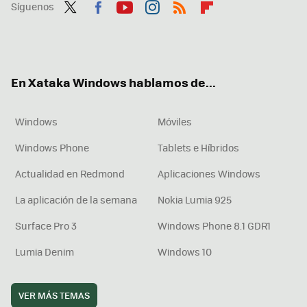
Síguenos
Twit
Fac
You
Inst
RSS
Flip
ter
ebo
tub
agr
boa
ok
e
am
rd
En Xataka Windows hablamos de...
Windows
Móviles
Windows Phone
Tablets e Híbridos
Actualidad en Redmond
Aplicaciones Windows
La aplicación de la semana
Nokia Lumia 925
Surface Pro 3
Windows Phone 8.1 GDR1
Lumia Denim
Windows 10
VER MÁS TEMAS