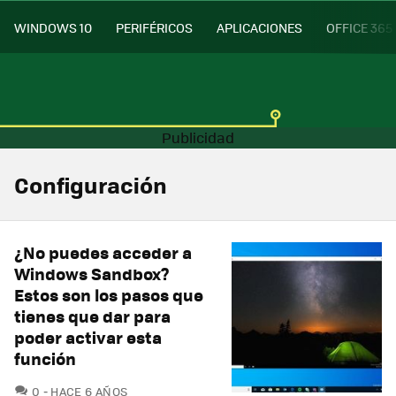
WINDOWS 10
PERIFÉRICOS
APLICACIONES
OFFICE 365
Configuración
¿No puedes acceder a
Windows Sandbox?
Estos son los pasos que
tienes que dar para
poder activar esta
función
COMENTARIOS
0
HACE 6 AÑOS