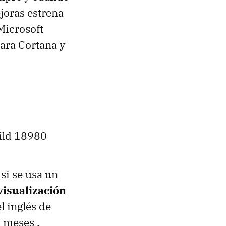
joras estrena
Microsoft
para Cortana y
uild 18980
si se usa un
visualización
l inglés de
 meses .