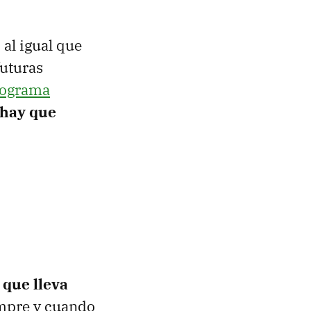
al igual que
futuras
rograma
hay que
 que lleva
empre y cuando