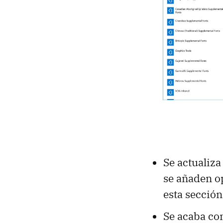
Se actualiza
se añaden o
esta sección
Se acaba con