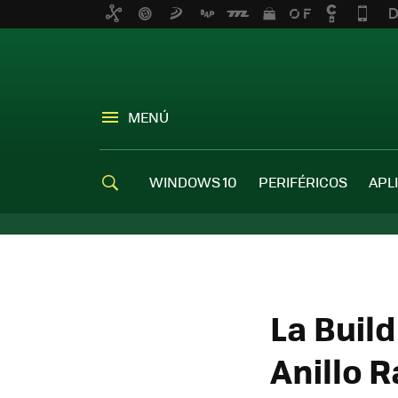
MENÚ
WINDOWS 10
PERIFÉRICOS
APL
La Buil
Anillo 