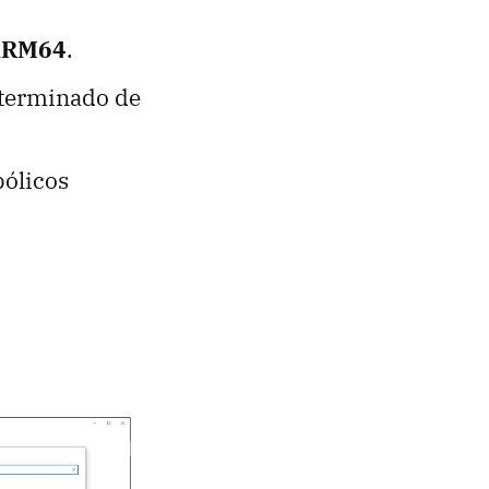
 ARM64
.
eterminado de
bólicos