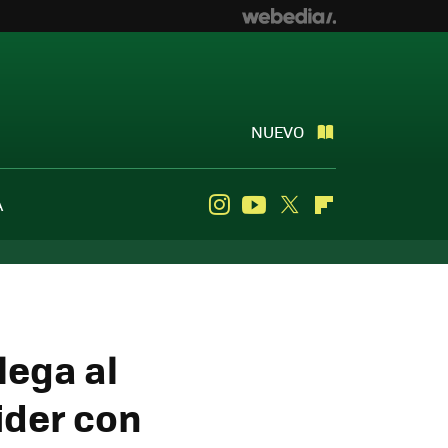
NUEVO
A
Instagram
Youtube
Twitter
Flipboard
lega al
ider con