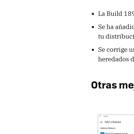
La Build 1
Se ha añadi
tu distribuc
Se corrige u
heredados 
Otras me