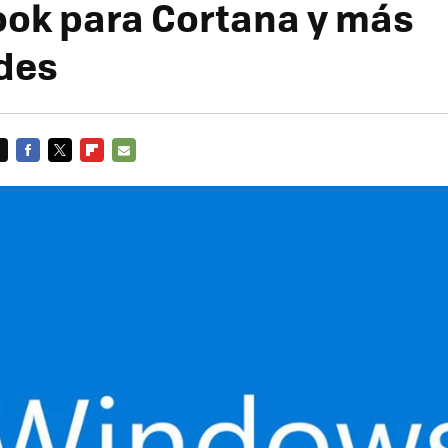
ook para Cortana y más
des
FACEBOOK
TWITTER
FLIPBOARD
E-
MAIL