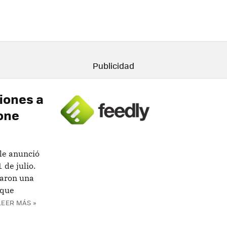
ciones a
one
le anunció
 de julio.
aron una
 que
LEER MÁS »