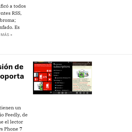
icó a todos
entes RSS,
 broma;
nfado. Es
 MÁS »
sión de
soporta
 tienen un
io Feedly, de
 el lector
ws Phone 7