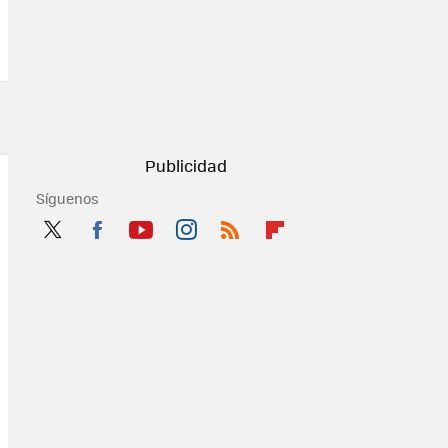
Síguenos
Twit
Fac
You
Inst
RSS
Flip
ter
ebo
tub
agr
boa
ok
e
am
rd