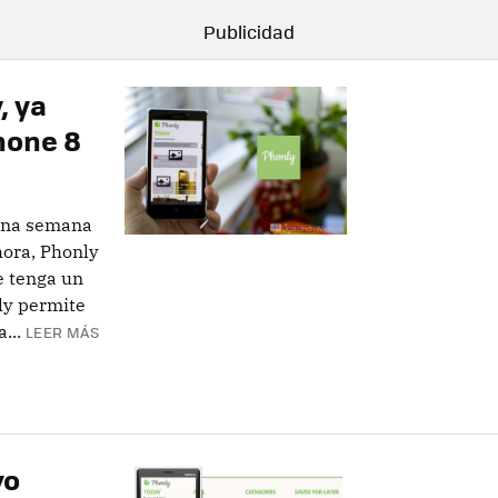
, ya
hone 8
una semana
ora, Phonly
e tenga un
ly permite
...
LEER MÁS
vo