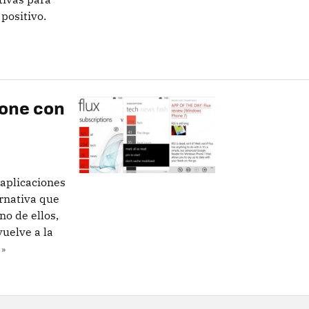
positivo.
hone con
aplicaciones
ernativa que
no de ellos,
vuelve a la
 »