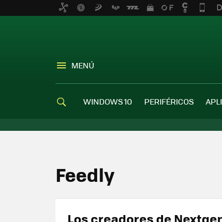
MENÚ
WINDOWS 10
PERIFÉRICOS
APL
Feedly
Los creadores de Nextge