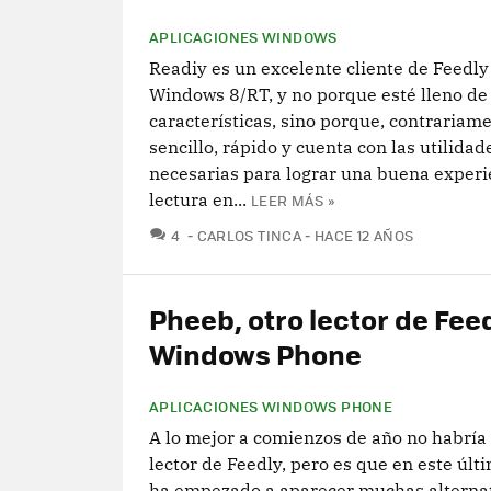
APLICACIONES WINDOWS
Readiy es un excelente cliente de Feedly
Windows 8/RT, y no porque esté lleno de
características, sino porque, contrariame
sencillo, rápido y cuenta con las utilidad
necesarias para lograr una buena experi
lectura en...
LEER MÁS »
COMENTARIOS
4
CARLOS TINCA
HACE 12 AÑOS
Pheeb, otro lector de Fee
Windows Phone
APLICACIONES WINDOWS PHONE
A lo mejor a comienzos de año no habría 
lector de Feedly, pero es que en este úl
ha empezado a aparecer muchas alterna