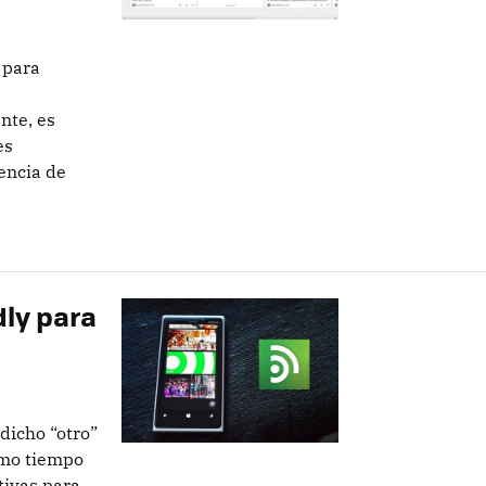
 para
nte, es
es
encia de
dly para
dicho “otro”
timo tiempo
tivas para