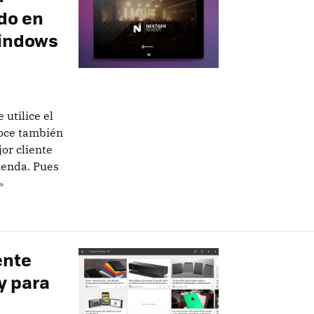
do en
Windows
utilice el
oce también
or cliente
tienda. Pues
»
ente
y para