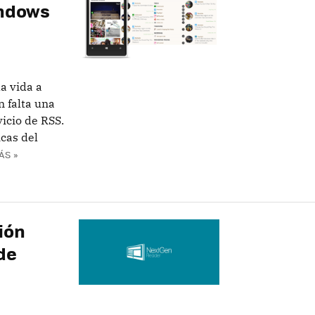
indows
a vida a
n falta una
icio de RSS.
icas del
ÁS »
ión
de