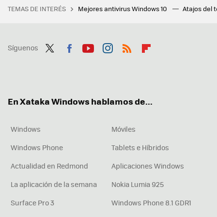
TEMAS DE INTERÉS
Mejores antivirus Windows 10
Atajos del 
Síguenos
Twit
Fac
You
Inst
RSS
Flip
ter
ebo
tub
agr
boa
ok
e
am
rd
En Xataka Windows hablamos de...
Windows
Móviles
Windows Phone
Tablets e Híbridos
Actualidad en Redmond
Aplicaciones Windows
La aplicación de la semana
Nokia Lumia 925
Surface Pro 3
Windows Phone 8.1 GDR1