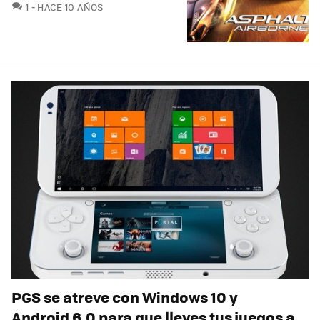
COMENTARIOS
1
HACE 10 AÑOS
PGS se atreve con Windows 10 y
Android 6.0 para que lleves tus juegos a