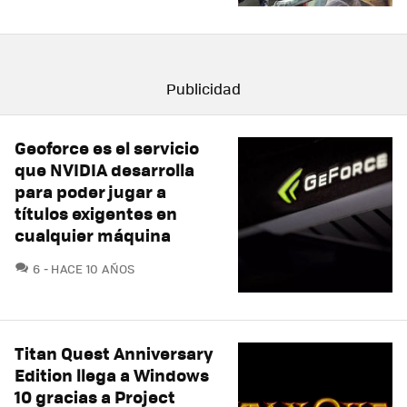
Geoforce es el servicio
que NVIDIA desarrolla
para poder jugar a
títulos exigentes en
cualquier máquina
COMENTARIOS
6
HACE 10 AÑOS
Titan Quest Anniversary
Edition llega a Windows
10 gracias a Project