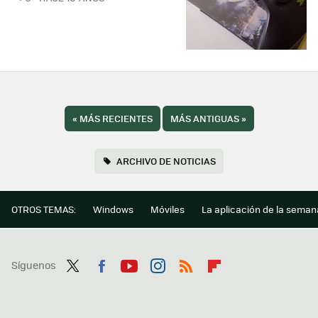
«
MÁS RECIENTES
MÁS ANTIGUAS
»
ARCHIVO DE NOTICIAS
OTROS TEMAS:
Windows
Móviles
La aplicación de la seman
Síguenos
Twit
Fac
You
Inst
RSS
Flip
ter
ebo
tub
agr
boa