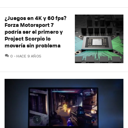
¿Juegos en 4K y 60 fps?
Forza Motorsport 7
podría ser el primero y
Project Scorpio lo
movería sin problema
COMENTARIOS
0
HACE 9 AÑOS