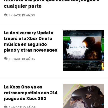
cualquier parte
COMENTARIOS
1
HACE 10 AÑOS
La Anniversary Update
traerá a la Xbox One la
música en segundo
plano y otras novedades
COMENTARIOS
1
HACE 10 AÑOS
La Xbox One ya es
retrocompatible con 214
juegos de Xbox 360
COMENTARIOS
3
HACE 10 AÑOS