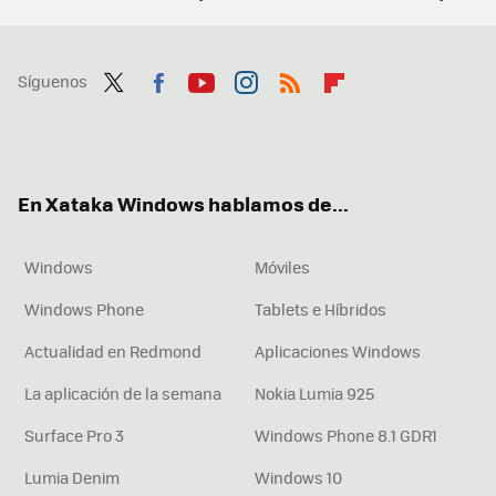
Síguenos
Twit
Fac
You
Inst
RSS
Flip
ter
ebo
tub
agr
boa
ok
e
am
rd
En Xataka Windows hablamos de...
Windows
Móviles
Windows Phone
Tablets e Híbridos
Actualidad en Redmond
Aplicaciones Windows
La aplicación de la semana
Nokia Lumia 925
Surface Pro 3
Windows Phone 8.1 GDR1
Lumia Denim
Windows 10