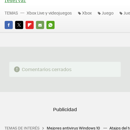
reservar
TEMAS
Xbox Live y videojuegos
Xbox
Juego
Ju
FACEBOOK
TWITTER
FLIPBOARD
E-
WHATSAPP
MAIL
Comentarios cerrados
TEMAS DE INTERÉS
Mejores antivirus Windows 10
Atajos del 