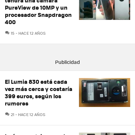
tendrá una cámara
PureView de 10MP y un
procesador Snapdragon
400
COMENTARIOS
15
HACE 12 AÑOS
El Lumia 830 está cada
vez más cerca y costaría
399 euros, según los
rumores
COMENTARIOS
21
HACE 12 AÑOS