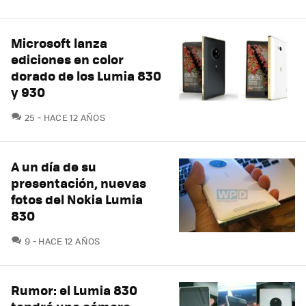
Microsoft lanza
ediciones en color
dorado de los Lumia 830
y 930
COMENTARIOS
25
HACE 12 AÑOS
A un día de su
presentación, nuevas
fotos del Nokia Lumia
830
COMENTARIOS
9
HACE 12 AÑOS
Rumor: el Lumia 830