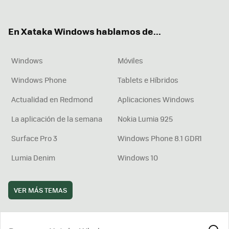
ter
ebo
tub
agr
boa
ok
e
am
rd
En Xataka Windows hablamos de...
Windows
Móviles
Windows Phone
Tablets e Híbridos
Actualidad en Redmond
Aplicaciones Windows
La aplicación de la semana
Nokia Lumia 925
Surface Pro 3
Windows Phone 8.1 GDR1
Lumia Denim
Windows 10
VER MÁS TEMAS