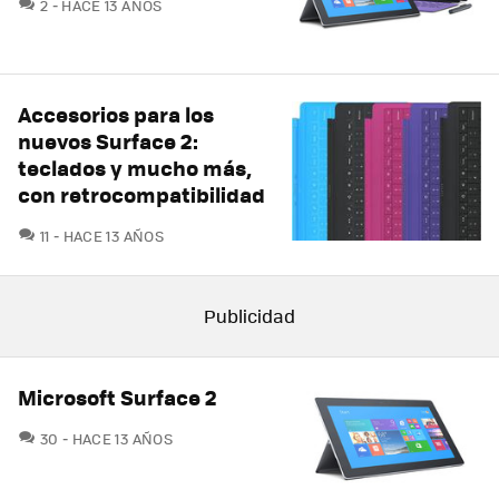
COMENTARIOS
2
HACE 13 AÑOS
Accesorios para los
nuevos Surface 2:
teclados y mucho más,
con retrocompatibilidad
COMENTARIOS
11
HACE 13 AÑOS
Microsoft Surface 2
COMENTARIOS
30
HACE 13 AÑOS