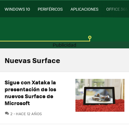
WINDOWS 10
PERIFÉRICOS
APLICACIONES
OFFICE 365
Nuevas Surface
Sigue con Xataka la
presentación de los
nuevos Surface de
Microsoft
COMENTARIOS
2
HACE 12 AÑOS