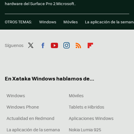
hardware del Surface Pro 2.Microsoft..
OTROS TEMAS:
Windows
Móviles
La aplicación de la seman
Síguenos
Twit
Fac
You
Inst
RSS
Flip
ter
ebo
tub
agr
boa
ok
e
am
rd
En Xataka Windows hablamos de...
Windows
Móviles
Windows Phone
Tablets e Híbridos
Actualidad en Redmond
Aplicaciones Windows
La aplicación de la semana
Nokia Lumia 925