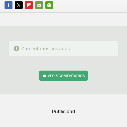
FACEBOOK
TWITTER
FLIPBOARD
E-
WHATSAPP
MAIL
Comentarios cerrados
VER
3 COMENTARIOS