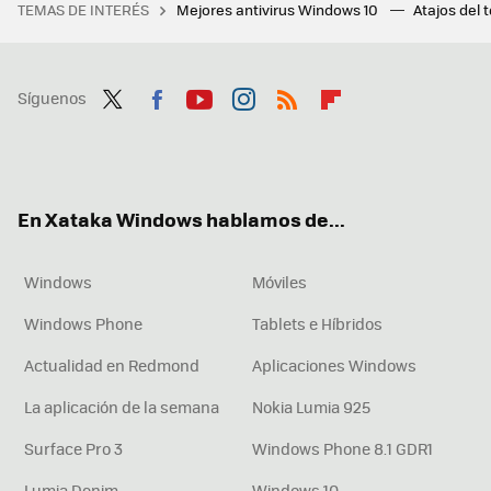
TEMAS DE INTERÉS
Mejores antivirus Windows 10
Atajos del 
Síguenos
Twit
Fac
You
Inst
RSS
Flip
ter
ebo
tub
agr
boa
ok
e
am
rd
En Xataka Windows hablamos de...
Windows
Móviles
Windows Phone
Tablets e Híbridos
Actualidad en Redmond
Aplicaciones Windows
La aplicación de la semana
Nokia Lumia 925
Surface Pro 3
Windows Phone 8.1 GDR1
Lumia Denim
Windows 10