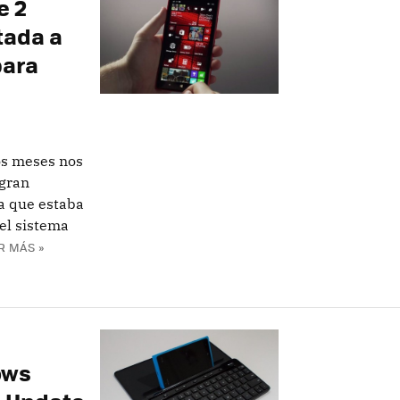
e 2
tada a
para
os meses nos
 gran
a que estaba
el sistema
R MÁS »
ows