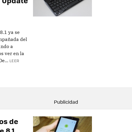
a Update
8.1 ya se
compañada del
ando a
s ver en la
e...
LEER
aos de
 8.1