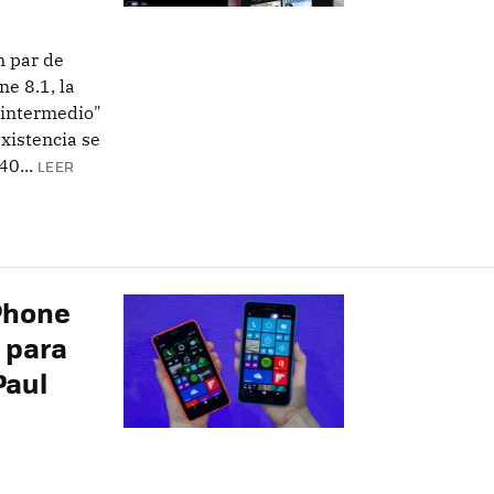
 par de
e 8.1, la
 intermedio"
xistencia se
0...
LEER
Phone
o para
Paul