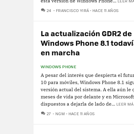
esta versión de Windows Phone...
LEER MÁ
COMENTARIOS
24
FRANCISCO YIRÁ
HACE 11 AÑOS
La actualización GDR2 de
Windows Phone 8.1 todaví
en marcha
WINDOWS PHONE
A pesar del interés que despierta el fut
10 para móviles, Windows Phone 8.1 sigu
versión actual del sistema. A ella aún le
meses de vida por delante y en Microsof
dispuestos a dejarla de lado de...
LEER MÁ
COMENTARIOS
27
NGM
HACE 11 AÑOS