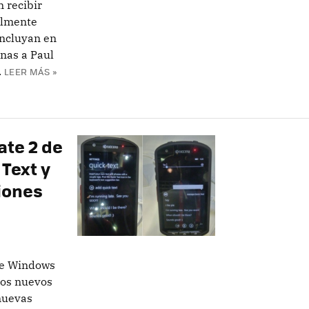
 recibir
almente
incluyan en
nas a Paul
.
LEER MÁS »
te 2 de
Text y
iones
de Windows
los nuevos
nuevas