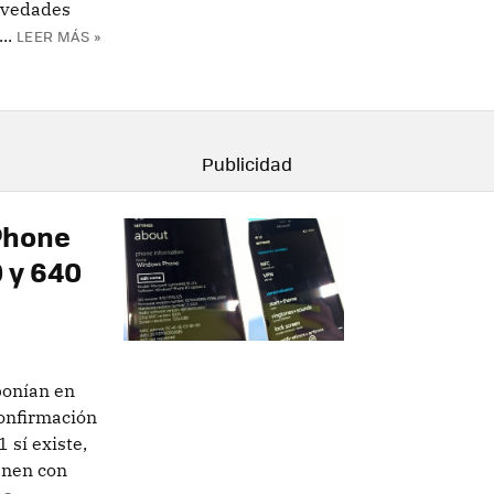
ovedades
..
LEER MÁS »
Phone
0 y 640
ponían en
confirmación
 sí existe,
enen con