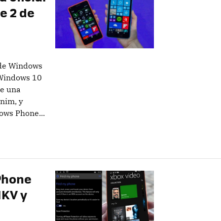
e 2 de
 de Windows
 Windows 10
te una
nim, y
ows Phone...
Phone
MKV y