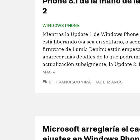
Phone 8.1 de la mano de l
2
WINDOWS PHONE
Mientras la Update 1 de Windows Phone 
está liberando (ya sea en solitario, o a
firmware de Lumia Denim) están empez
aparecer más detalles de lo que podremo
actualización subsiguiente, la Update 2. D
MÁS »
COMENTARIOS
6
FRANCISCO YIRÁ
HACE 12 AÑOS
Microsoft arreglaría el c
ajustes en Windows Phone