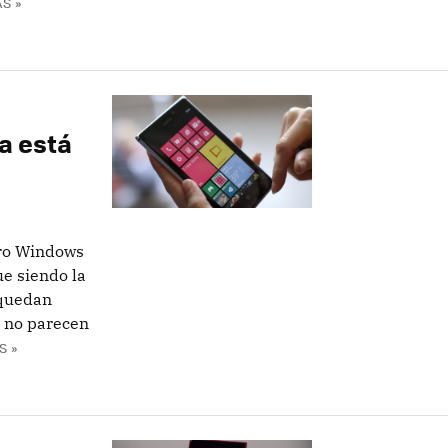
S »
a está
uro Windows
e siendo la
 quedan
t no parecen
S »