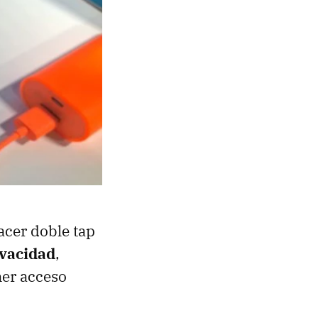
acer doble tap
ivacidad
,
ner acceso