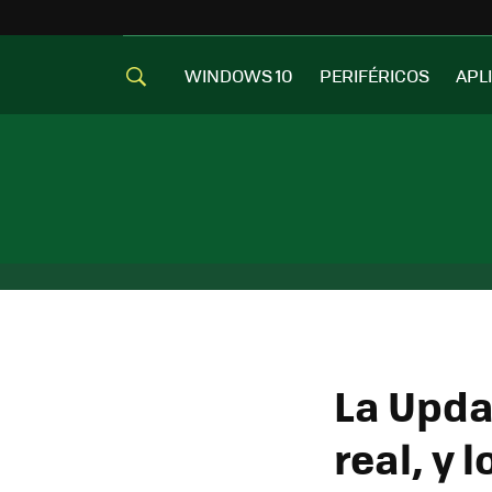
WINDOWS 10
PERIFÉRICOS
APL
La Upda
real, y 