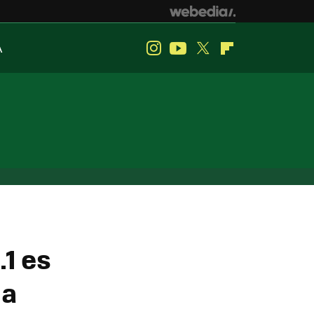
A
Instagram
Youtube
Twitter
Flipboard
1 es
la