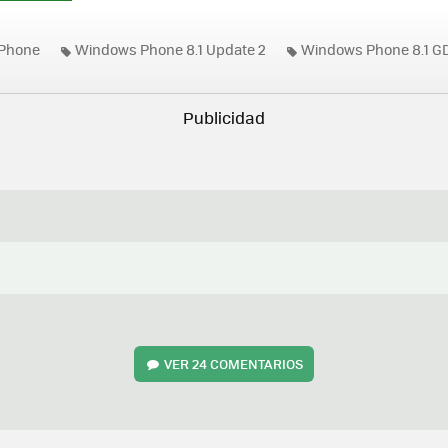
Phone
Windows Phone 8.1 Update 2
Windows Phone 8.1 G
izaciones Windows Phone
Lumia 640
Lumia 640 XL
VER
24 COMENTARIOS