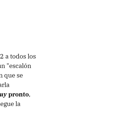
2 a todos los
un "escalón
n que se
arla
uy
pronto
,
legue la