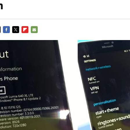
n
FACEBOOK
TWITTER
FLIPBOARD
E-
MAIL