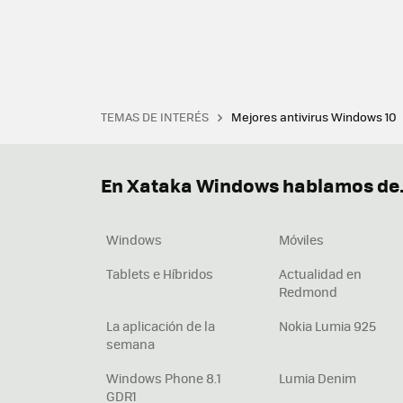
TEMAS DE INTERÉS
Mejores antivirus Windows 10
Terminal
Office 2021
Q
Descargar iTunes
Precio 
En Xataka Windows hablamos de.
Windows
Móviles
Tablets e Híbridos
Actualidad en
Redmond
La aplicación de la
Nokia Lumia 925
semana
Windows Phone 8.1
Lumia Denim
GDR1