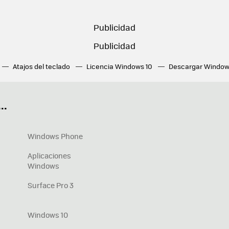
Atajos del teclado
Licencia Windows 10
Descargar Window
ué tarjeta gráfica tengo
Fórmulas Excel
DirectX
Fondos W
OneDrive
Nuevos Surface
..
Windows Phone
Aplicaciones
Windows
Surface Pro 3
Windows 10