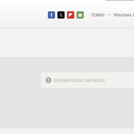
TEMAS
Windows 
Actual
FACEBOOK
TWITTER
FLIPBOARD
E-
MAIL
Comentarios cerrados