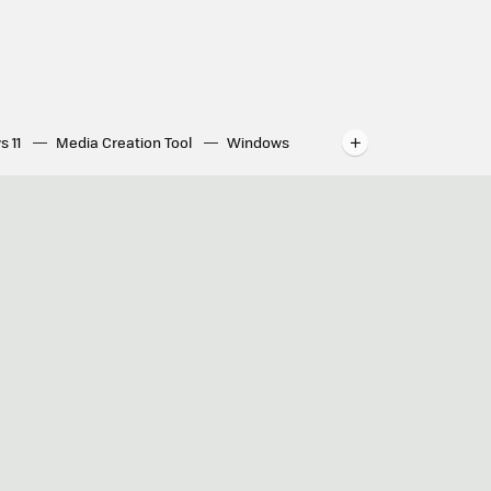
s 11
Media Creation Tool
Windows
indows
WhatsApp para ordenador