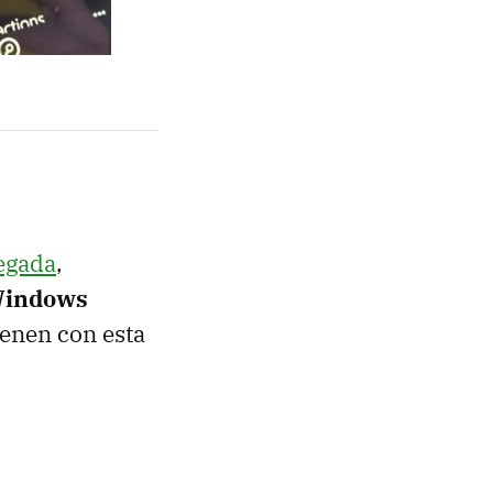
egada
,
Windows
ienen con esta