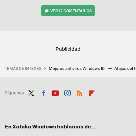
VER
12 COMENTARIOS
TEMAS DE INTERÉS
Mejores antivirus Windows 10
Atajos del 
Síguenos
Twit
Fac
You
Inst
RSS
Flip
ter
ebo
tub
agr
boa
ok
e
am
rd
En Xataka Windows hablamos de...