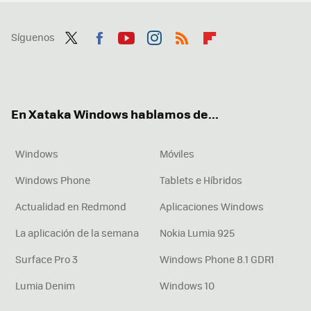
Síguenos
Twit
Fac
You
Inst
RSS
Flip
ter
ebo
tub
agr
boa
ok
e
am
rd
En Xataka Windows hablamos de...
Windows
Móviles
Windows Phone
Tablets e Híbridos
Actualidad en Redmond
Aplicaciones Windows
La aplicación de la semana
Nokia Lumia 925
Surface Pro 3
Windows Phone 8.1 GDR1
Lumia Denim
Windows 10