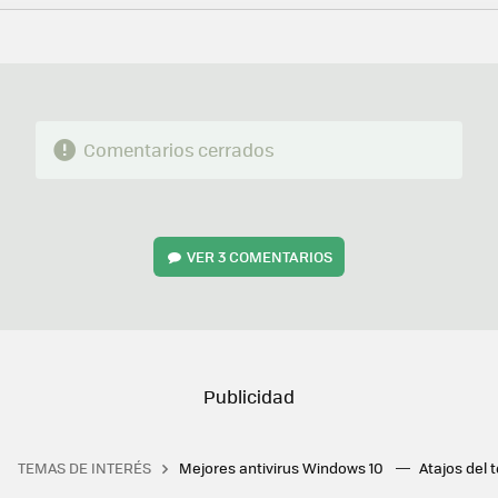
FACEBOOK
TWITTER
FLIPBOARD
E-
WHATSAPP
MAIL
Comentarios cerrados
VER
3 COMENTARIOS
TEMAS DE INTERÉS
Mejores antivirus Windows 10
Atajos del 