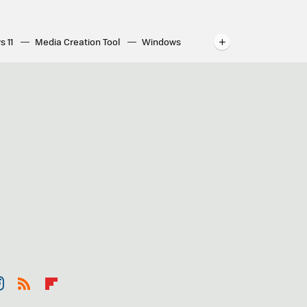
s 11
Media Creation Tool
Windows
indows
WhatsApp para ordenador
st
RSS
Flip