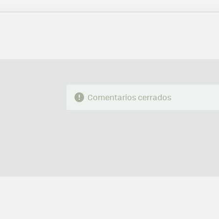
FACEBOOK
TWITTER
FLIPBOARD
E-
MAIL
Comentarios cerrados