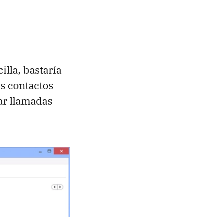
lla, bastaría
os contactos
zar llamadas