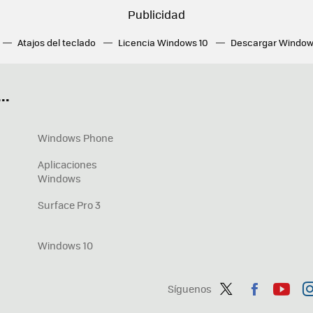
Atajos del teclado
Licencia Windows 10
Descargar Window
ué tarjeta gráfica tengo
Fórmulas Excel
DirectX
Fondos W
OneDrive
Nuevos Surface
..
Windows Phone
Aplicaciones
Windows
Surface Pro 3
Windows 10
Síguenos
Twit
Fac
You
In