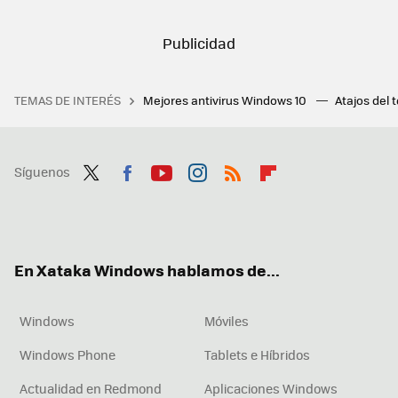
TEMAS DE INTERÉS
Mejores antivirus Windows 10
Atajos del 
Síguenos
Twit
Fac
You
Inst
RSS
Flip
ter
ebo
tub
agr
boa
ok
e
am
rd
En Xataka Windows hablamos de...
Windows
Móviles
Windows Phone
Tablets e Híbridos
Actualidad en Redmond
Aplicaciones Windows