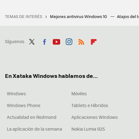
TEMAS DE INTERÉS
Mejores antivirus Windows 10
Atajos del 
Síguenos
Twit
Fac
You
Inst
RSS
Flip
ter
ebo
tub
agr
boa
ok
e
am
rd
En Xataka Windows hablamos de...
Windows
Móviles
Windows Phone
Tablets e Híbridos
Actualidad en Redmond
Aplicaciones Windows
La aplicación de la semana
Nokia Lumia 925