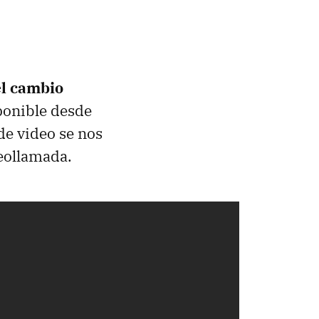
el cambio
ponible desde
 de video se nos
eollamada.