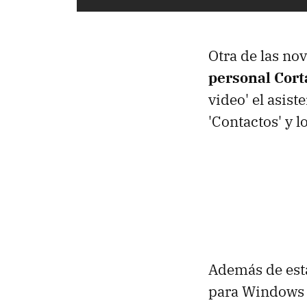
Otra de las no
personal Cor
video' el asis
'Contactos' y 
Además de esta
para Windows P