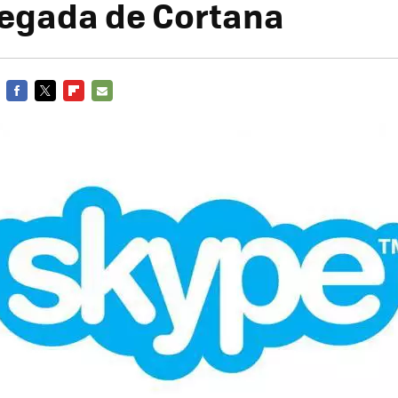
llegada de Cortana
FACEBOOK
TWITTER
FLIPBOARD
E-
MAIL