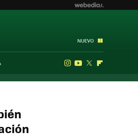
NUEVO
A
Instagram
Youtube
Twitter
Flipboard
bién
zación