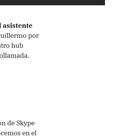
l asistente
Guillermo por
stro hub
eollamada.
ión de Skype
ocemos en el