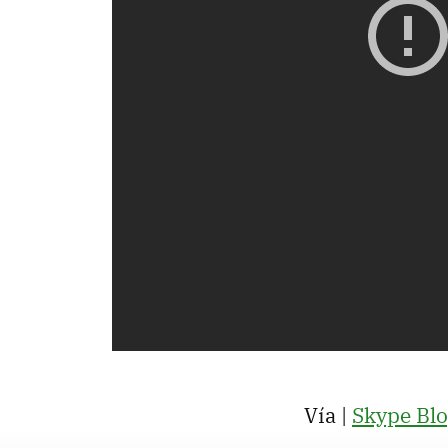
Vía |
Skype Bl