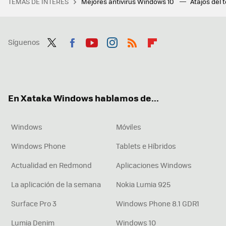
TEMAS DE INTERÉS
Mejores antivirus Windows 10
Atajos del 
Síguenos
Twit
Fac
You
Inst
RSS
Flip
ter
ebo
tub
agr
boa
ok
e
am
rd
En Xataka Windows hablamos de...
Windows
Móviles
Windows Phone
Tablets e Híbridos
Actualidad en Redmond
Aplicaciones Windows
La aplicación de la semana
Nokia Lumia 925
Surface Pro 3
Windows Phone 8.1 GDR1
Lumia Denim
Windows 10