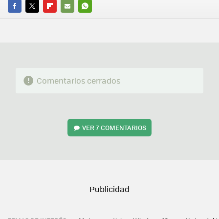
FACEBOOK
TWITTER
FLIPBOARD
E-
WHATSAPP
MAIL
Comentarios cerrados
VER
7 COMENTARIOS