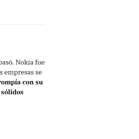
pasó. Nokia fue
as empresas se
 rompía con su
 sólidos