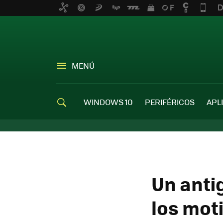
MENÚ
WINDOWS 10
PERIFÉRICOS
APL
Un anti
los mot