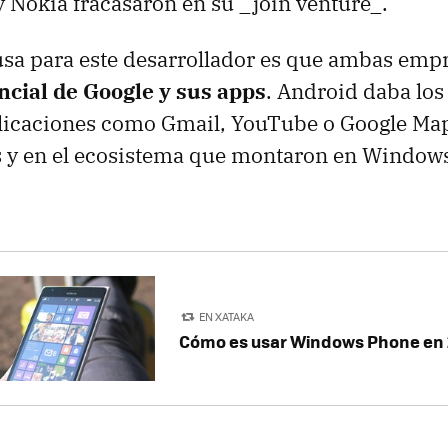
Nokia fracasaron en su _join venture_.
usa para este desarrollador es que ambas emp
ncial de Google y sus apps
. Android daba lo
plicaciones como Gmail, YouTube o Google Ma
 y en el ecosistema que montaron en Window
EN XATAKA
Cómo es usar Windows Phone en