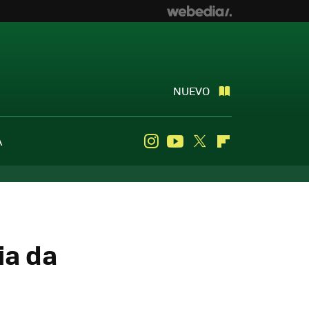
NUEVO
A
Instagram
Youtube
Twitter
Flipboard
ia da