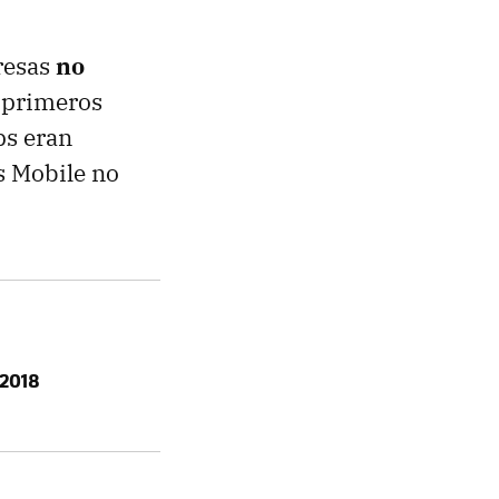
resas
no
s primeros
ps eran
s Mobile no
 2018