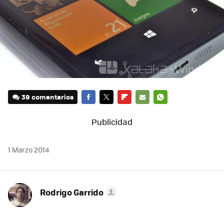
39 comentarios
FACEBOOK
TWITTER
FLIPBOARD
E-
WHATSAPP
MAIL
1 Marzo 2014
Rodrigo Garrido