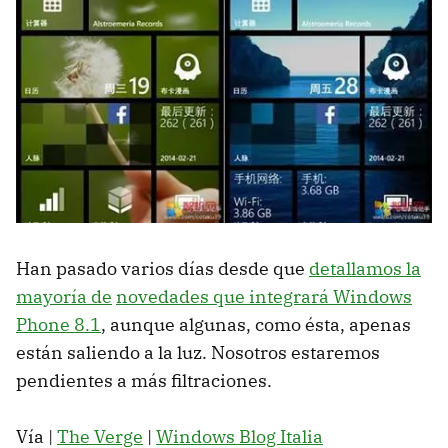
Han pasado varios días desde que
detallamos la
mayoría de
novedades que integrará Windows
Phone 8.1
, aunque algunas, como ésta, apenas
están saliendo a la luz. Nosotros estaremos
pendientes a más filtraciones.
Vía |
The Verge
|
Windows Blog Italia