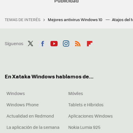
TEMAS DE INTERÉS
Mejores antivirus Windows 10
Atajos del 
Síguenos
Twit
Fac
You
Inst
RSS
Flip
ter
ebo
tub
agr
boa
ok
e
am
rd
En Xataka Windows hablamos de...
Windows
Móviles
Windows Phone
Tablets e Híbridos
Actualidad en Redmond
Aplicaciones Windows
La aplicación de la semana
Nokia Lumia 925