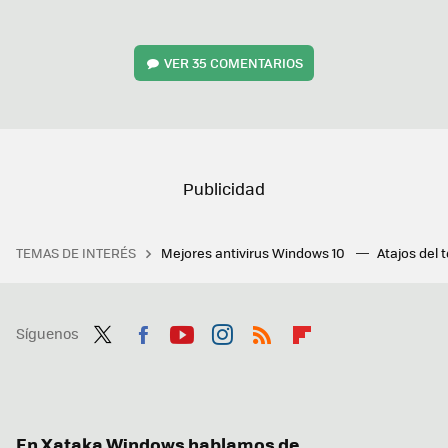
VER
35 COMENTARIOS
TEMAS DE INTERÉS
Mejores antivirus Windows 10
Atajos del 
Síguenos
Twit
Fac
You
Inst
RSS
Flip
ter
ebo
tub
agr
boa
ok
e
am
rd
En Xataka Windows hablamos de...