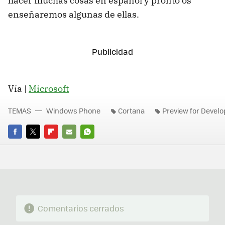
hacer muchas cosas en español y pronto os
enseñaremos algunas de ellas.
Vía |
Microsoft
TEMAS
Windows Phone
Cortana
Preview for Devel
FACEBOOK
TWITTER
FLIPBOARD
E-
WHATSAPP
MAIL
Comentarios cerrados