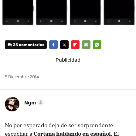
35 comentarios
FACEBOOK
TWITTER
FLIPBOARD
E-
WHATSAPP
MAIL
5 Diciembre 2014
Ngm
No por esperado deja de ser sorprendente
escuchar a
Cortana hablando en español
. El