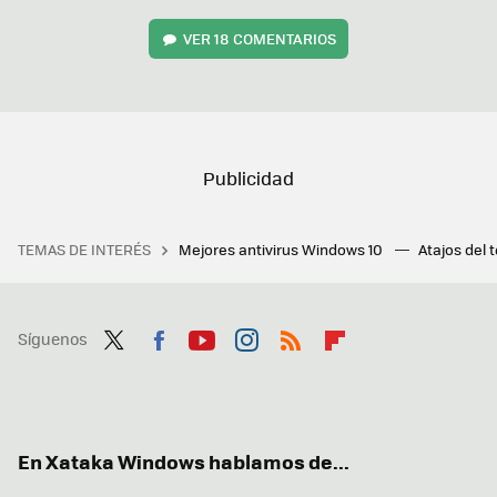
VER
18 COMENTARIOS
TEMAS DE INTERÉS
Mejores antivirus Windows 10
Atajos del 
Síguenos
Twit
Fac
You
Inst
RSS
Flip
ter
ebo
tub
agr
boa
ok
e
am
rd
En Xataka Windows hablamos de...