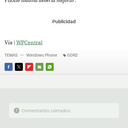
Phone
todavía debería mejorar
.
Vía |
WPCentral
TEMAS
Windows Phone
GDR2
FACEBOOK
TWITTER
FLIPBOARD
E-
WHATSAPP
MAIL
Comentarios cerrados