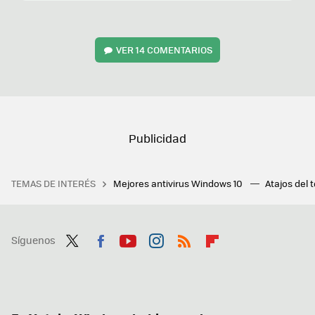
VER
14 COMENTARIOS
TEMAS DE INTERÉS
Mejores antivirus Windows 10
Atajos del 
Síguenos
Twit
Fac
You
Inst
RSS
Flip
ter
ebo
tub
agr
boa
ok
e
am
rd