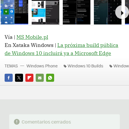
Ne
Vía |
MS Mobile.pl
En Xataka Windows |
La próxima build pública
de Windows 10 incluirá ya a Microsoft Edge
TEMAS
Windows Phone
Windows 10 Builds
Windows
FACEBOOK
TWITTER
FLIPBOARD
E-
WHATSAPP
MAIL
Comentarios cerrados