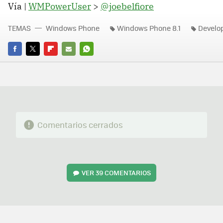
Vía |
WMPowerUser
>
@joebelfiore
TEMAS
Windows Phone
Windows Phone 8.1
Develo
FACEBOOK
TWITTER
FLIPBOARD
E-
WHATSAPP
MAIL
Comentarios cerrados
VER
39 COMENTARIOS