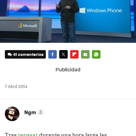
41 comentarios
FACEBOOK
TWITTER
FLIPBOARD
E-
WHATSAPP
MAIL
7 Abril 2014
Ngm
Tras
repasar
durante una hora larga las