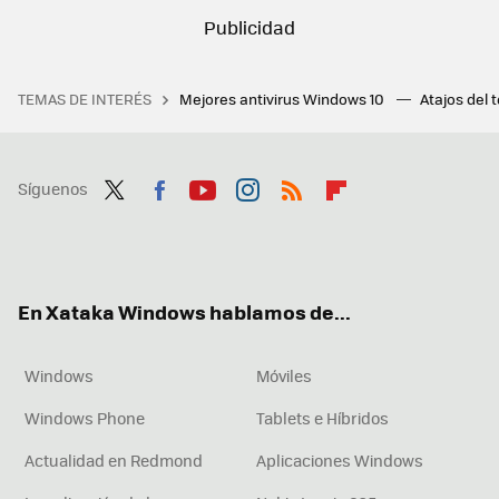
TEMAS DE INTERÉS
Mejores antivirus Windows 10
Atajos del 
Síguenos
Twit
Fac
You
Inst
RSS
Flip
ter
ebo
tub
agr
boa
ok
e
am
rd
En Xataka Windows hablamos de...
Windows
Móviles
Windows Phone
Tablets e Híbridos
Actualidad en Redmond
Aplicaciones Windows