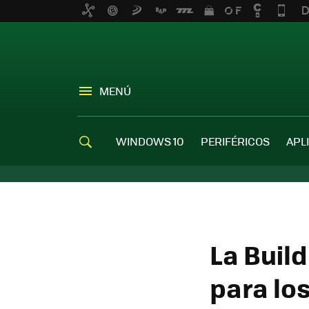
MENÚ
WINDOWS 10
PERIFÉRICOS
APL
La Build
para los