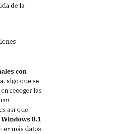
ida de la
ciones
nales con
, algo que se
 en recoger las
 han
es así que
a Windows 8.1
ener más datos