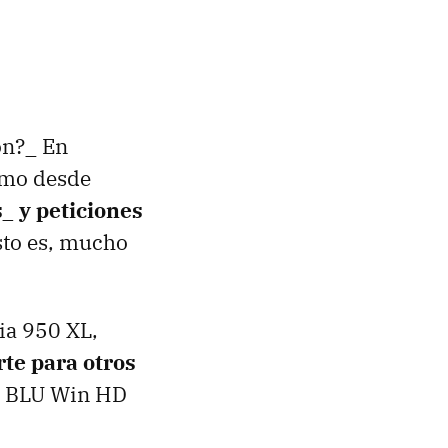
ón?_ En
omo desde
_ y peticiones
sto es, mucho
ia 950 XL,
rte para otros
 BLU Win HD