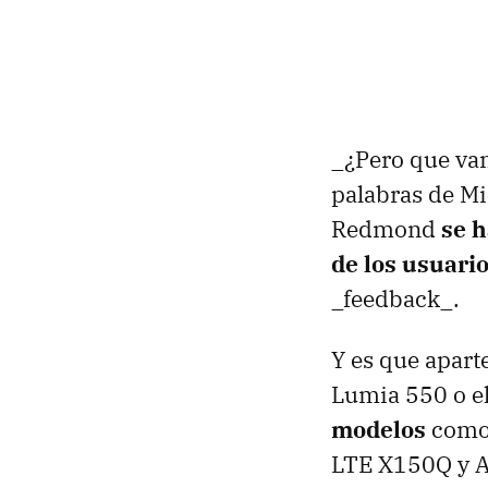
_¿Pero que vam
palabras de M
Redmond
se h
de los usuari
_feedback_.
Y es que apart
Lumia 550 o e
modelos
como
LTE X150Q y A