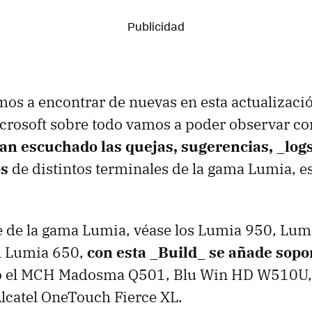
os a encontrar de nuevas en esta actualizaci
icrosoft sobre todo vamos a poder observar c
an escuchado las quejas, sugerencias, _logs
os
de distintos terminales de la gama Lumia, e
e de la gama Lumia, véase los Lumia 950, Lum
l Lumia 650,
con esta _Build_ se añade sopo
 el MCH Madosma Q501, Blu Win HD W510U,
lcatel OneTouch Fierce XL.