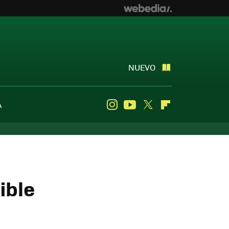
NUEVO
A
Instagram
Youtube
Twitter
Flipboard
ible