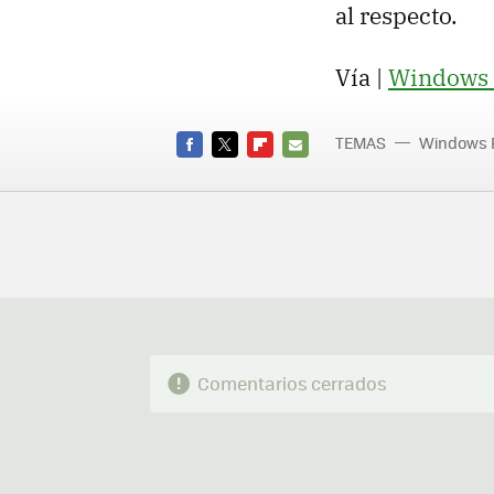
al respecto.
Vía |
Windows 
TEMAS
Windows 
FACEBOOK
TWITTER
FLIPBOARD
E-
MAIL
Comentarios cerrados