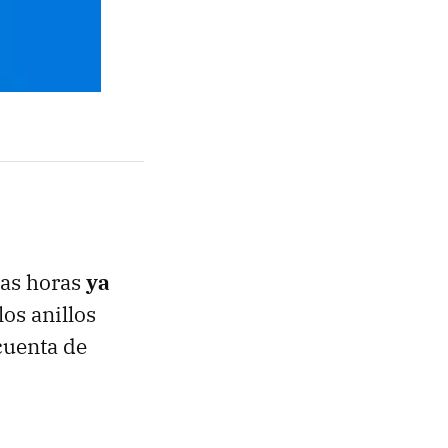
cas horas
ya
os anillos
cuenta de