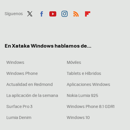
Síguenos
Twit
Fac
You
Inst
RSS
Flip
ter
ebo
tub
agr
boa
ok
e
am
rd
En Xataka Windows hablamos de...
Windows
Móviles
Windows Phone
Tablets e Híbridos
Actualidad en Redmond
Aplicaciones Windows
La aplicación de la semana
Nokia Lumia 925
Surface Pro 3
Windows Phone 8.1 GDR1
Lumia Denim
Windows 10