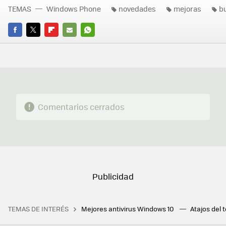
TEMAS
Windows Phone
novedades
mejoras
bu
FACEBOOK
TWITTER
FLIPBOARD
E-
WHATSAPP
MAIL
Comentarios cerrados
TEMAS DE INTERÉS
Mejores antivirus Windows 10
Atajos del 