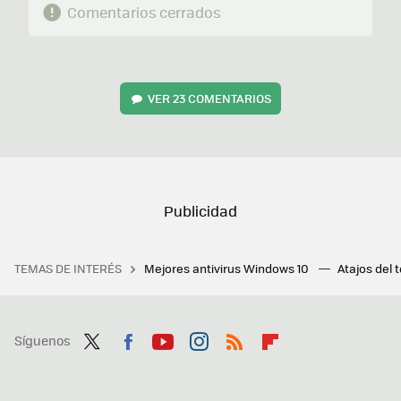
Comentarios cerrados
VER
23 COMENTARIOS
TEMAS DE INTERÉS
Mejores antivirus Windows 10
Atajos del 
Síguenos
Twit
Fac
You
Inst
RSS
Flip
ter
ebo
tub
agr
boa