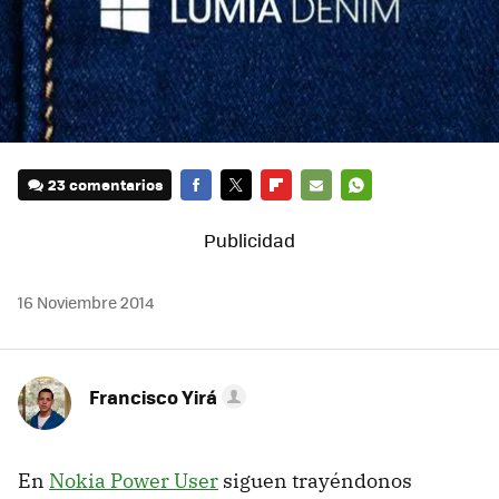
23 comentarios
FACEBOOK
TWITTER
FLIPBOARD
E-
WHATSAPP
MAIL
16 Noviembre 2014
Francisco Yirá
En
Nokia Power User
siguen trayéndonos