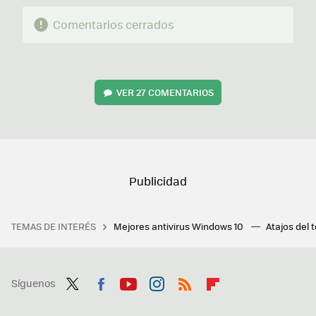
Comentarios cerrados
VER
27 COMENTARIOS
TEMAS DE INTERÉS
Mejores antivirus Windows 10
Atajos del 
Síguenos
Twit
Fac
You
Inst
RSS
Flip