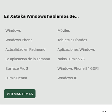
ter
ebo
tub
agr
boa
ok
e
am
rd
En Xataka Windows hablamos de...
Windows
Móviles
Windows Phone
Tablets e Híbridos
Actualidad en Redmond
Aplicaciones Windows
La aplicación de la semana
Nokia Lumia 925
Surface Pro 3
Windows Phone 8.1 GDR1
Lumia Denim
Windows 10
VER MÁS TEMAS