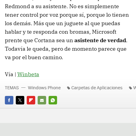
Redmond a su asistente. No es simplemente
tener control por voz porque sí, porque lo tienen
los demás. Más que un juguete al que puedas
hablar y te responda con bromas, Microsoft
prente que Cortana sea un
asistente de verdad
.
Todavía le queda, pero de momento parece que
va por el buen camino.
Vía |
Winbeta
TEMAS
Windows Phone
Carpetas de Aplicaciones
W
FACEBOOK
TWITTER
FLIPBOARD
E-
WHATSAPP
MAIL