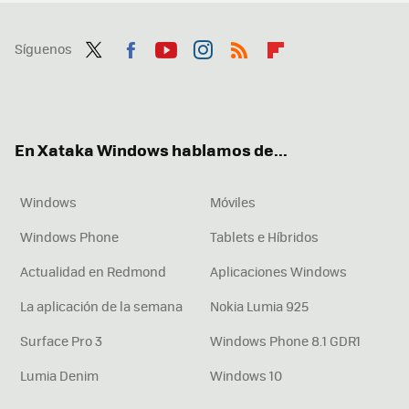
Síguenos
Twit
Fac
You
Inst
RSS
Flip
ter
ebo
tub
agr
boa
ok
e
am
rd
En Xataka Windows hablamos de...
Windows
Móviles
Windows Phone
Tablets e Híbridos
Actualidad en Redmond
Aplicaciones Windows
La aplicación de la semana
Nokia Lumia 925
Surface Pro 3
Windows Phone 8.1 GDR1
Lumia Denim
Windows 10