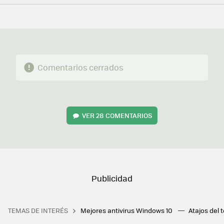
FACEBOOK
TWITTER
FLIPBOARD
E-
WHATSAPP
MAIL
Comentarios cerrados
VER
28 COMENTARIOS
TEMAS DE INTERÉS
Mejores antivirus Windows 10
Atajos del 