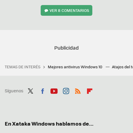
VER
8 COMENTARIOS
TEMAS DE INTERÉS
Mejores antivirus Windows 10
Atajos del 
Síguenos
Twit
Fac
You
Inst
RSS
Flip
ter
ebo
tub
agr
boa
ok
e
am
rd
En Xataka Windows hablamos de...