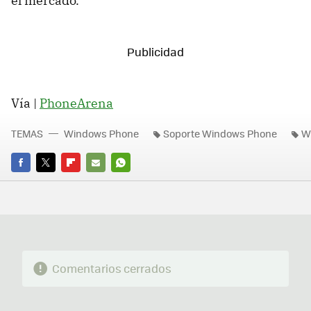
el mercado.
Vía |
PhoneArena
TEMAS
Windows Phone
Soporte Windows Phone
W
FACEBOOK
TWITTER
FLIPBOARD
E-
WHATSAPP
MAIL
Comentarios cerrados