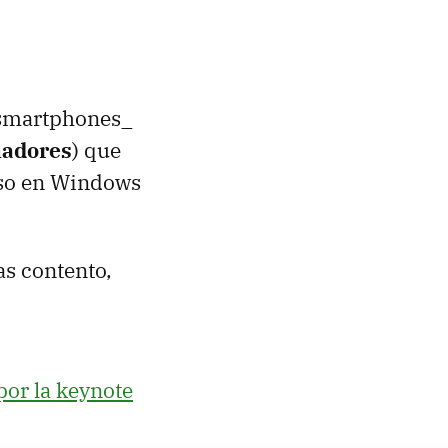
 _smartphones_
nadores
) que
loso en Windows
as contento,
or la keynote