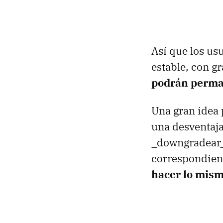
Así que los us
estable, con g
podrán perman
Una gran idea 
una desventaj
_downgradear_
correspondien
hacer lo mism