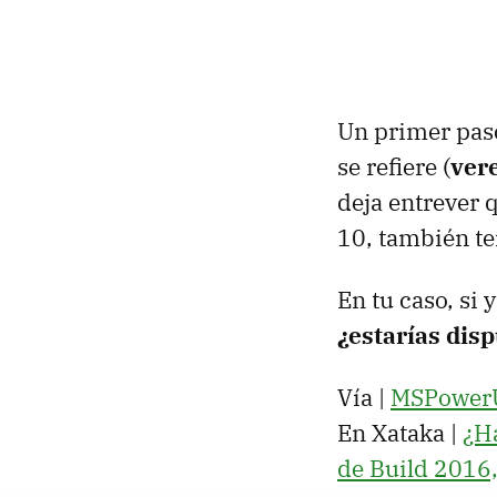
Un primer paso
se refiere (
ver
deja entrever 
10, también te
En tu caso, si
¿estarías dis
Vía |
MSPower
En Xataka |
¿H
de Build 2016,