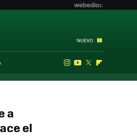
NUEVO
A
Instagram
Youtube
Twitter
Flipboard
e a
ace el