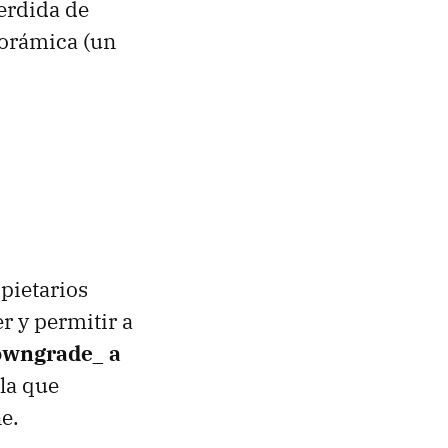
perdida de
norámica (un
pietarios
r y permitir a
owngrade_ a
 la que
e.