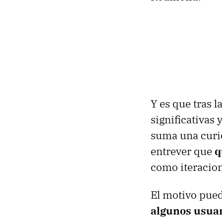
Y es que tras l
significativas
suma una curio
entrever que
q
como iteracion
El motivo pued
algunos usua