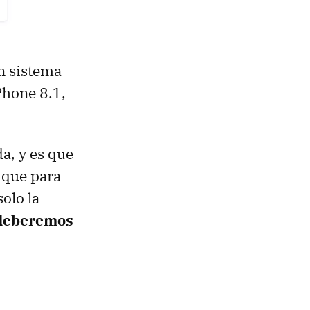
n sistema
Phone 8.1,
a, y es que
 que para
olo la
deberemos