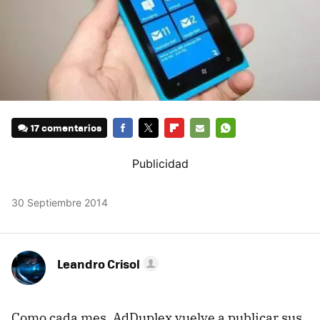
17 comentarios
FACEBOOK
TWITTER
FLIPBOARD
E-
WHATSAPP
MAIL
30 Septiembre 2014
Leandro Crisol
Como cada mes, AdDuplex vuelve a publicar sus