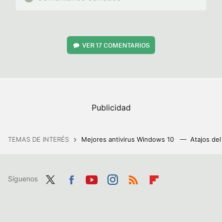
VER
17 COMENTARIOS
TEMAS DE INTERÉS
Mejores antivirus Windows 10
Atajos de
Síguenos
Twit
Fac
You
Inst
RSS
Flip
ter
ebo
tub
agr
boa