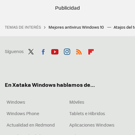
TEMAS DE INTERÉS
Mejores antivirus Windows 10
Atajos del 
Síguenos
Twit
Fac
You
Inst
RSS
Flip
ter
ebo
tub
agr
boa
ok
e
am
rd
En Xataka Windows hablamos de...
Windows
Móviles
Windows Phone
Tablets e Híbridos
Actualidad en Redmond
Aplicaciones Windows