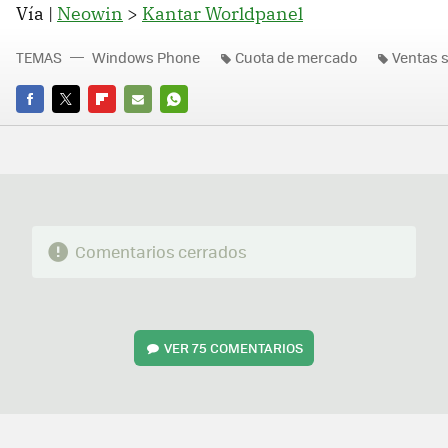
Vía |
Neowin
>
Kantar Worldpanel
TEMAS
Windows Phone
Cuota de mercado
Ventas 
FACEBOOK
TWITTER
FLIPBOARD
E-
WHATSAPP
MAIL
Comentarios cerrados
VER
75 COMENTARIOS