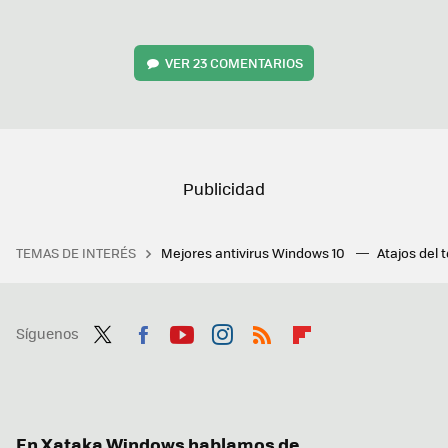
VER
23 COMENTARIOS
TEMAS DE INTERÉS
Mejores antivirus Windows 10
Atajos del 
Síguenos
Twit
Fac
You
Inst
RSS
Flip
ter
ebo
tub
agr
boa
ok
e
am
rd
En Xataka Windows hablamos de...