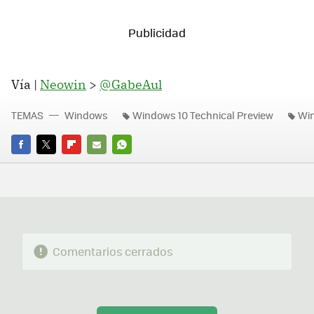
Vía |
Neowin
>
@GabeAul
TEMAS
Windows
Windows 10 Technical Preview
Wi
FACEBOOK
TWITTER
FLIPBOARD
E-
WHATSAPP
MAIL
Comentarios cerrados