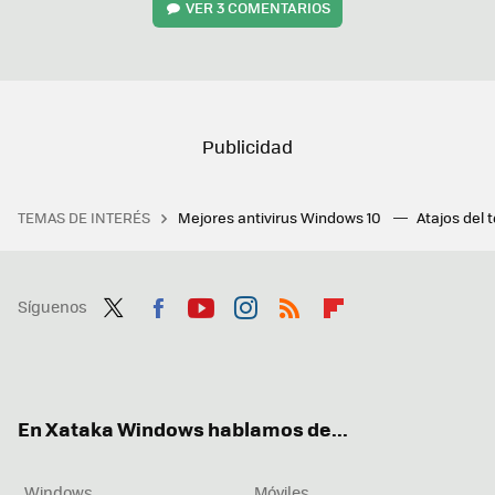
VER
3 COMENTARIOS
TEMAS DE INTERÉS
Mejores antivirus Windows 10
Atajos del 
Síguenos
Twit
Fac
You
Inst
RSS
Flip
ter
ebo
tub
agr
boa
ok
e
am
rd
En Xataka Windows hablamos de...
Windows
Móviles