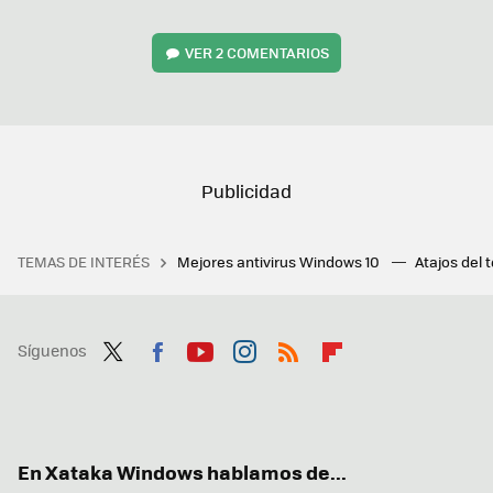
VER
2 COMENTARIOS
TEMAS DE INTERÉS
Mejores antivirus Windows 10
Atajos del 
Síguenos
Twit
Fac
You
Inst
RSS
Flip
ter
ebo
tub
agr
boa
ok
e
am
rd
En Xataka Windows hablamos de...