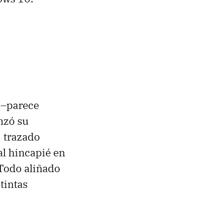
 –parece
nzó su
, trazado
al hincapié en
 Todo aliñado
tintas