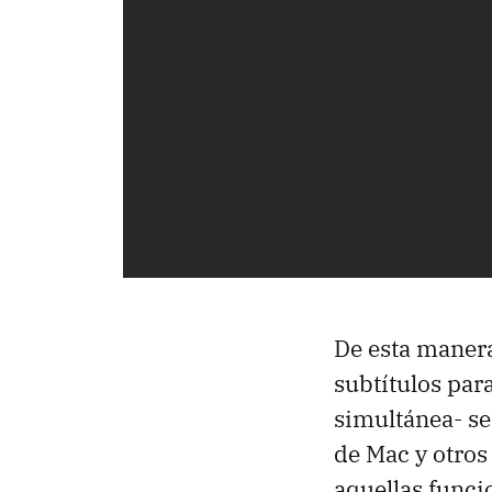
De esta manera
subtítulos par
simultánea- se
de Mac y otros
aquellas funci