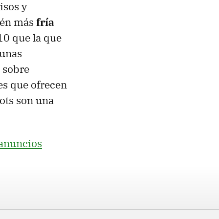
isos y
ién más
fría
10 que la que
gunas
 sobre
es que ofrecen
pots son una
 anuncios