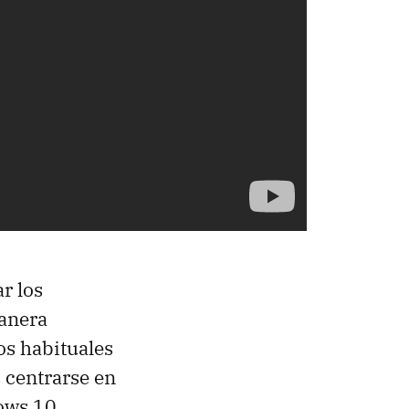
r los
manera
os habituales
s centrarse en
ows 10.