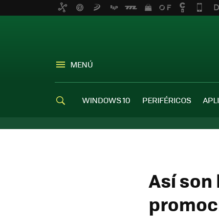
MENÚ
WINDOWS 10
PERIFÉRICOS
APL
Así son
promoci