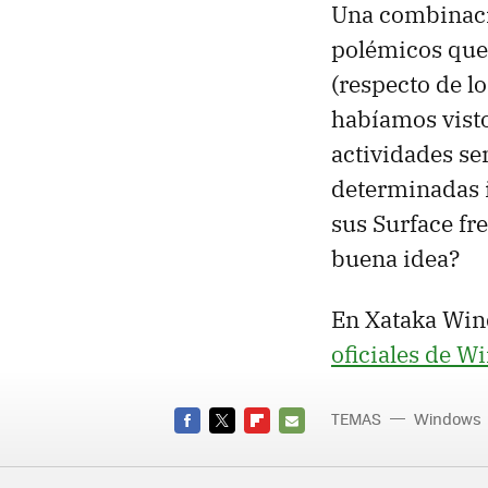
Una combinació
polémicos que
(respecto de l
habíamos visto
actividades se
determinadas i
sus Surface fr
buena idea?
En Xataka Win
oficiales de 
TEMAS
Windows
FACEBOOK
TWITTER
FLIPBOARD
E-
MAIL