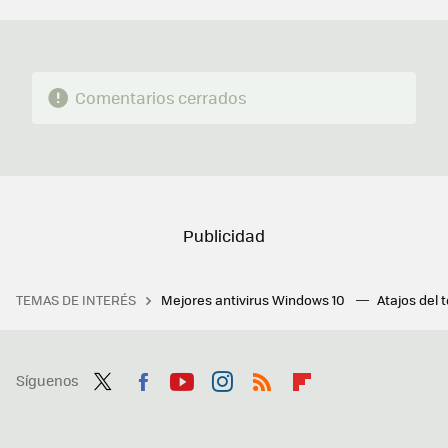
MAIL
Comentarios cerrados
TEMAS DE INTERÉS
Mejores antivirus Windows 10
Atajos del 
Síguenos
Twit
Fac
You
Inst
RSS
Flip
ter
ebo
tub
agr
boa