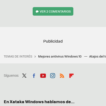
VER
2 COMENTARIOS
TEMAS DE INTERÉS
Mejores antivirus Windows 10
Atajos del 
Síguenos
Twit
Fac
You
Inst
RSS
Flip
ter
ebo
tub
agr
boa
ok
e
am
rd
En Xataka Windows hablamos de...