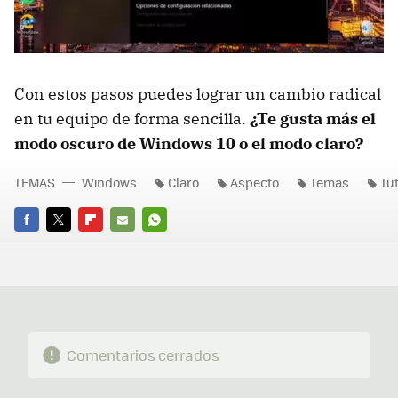
Con estos pasos puedes lograr un cambio radical
en tu equipo de forma sencilla.
¿Te gusta más el
modo oscuro de Windows 10 o el modo claro?
TEMAS
Windows
Claro
Aspecto
Temas
Tu
FACEBOOK
TWITTER
FLIPBOARD
E-
WHATSAPP
MAIL
Comentarios cerrados