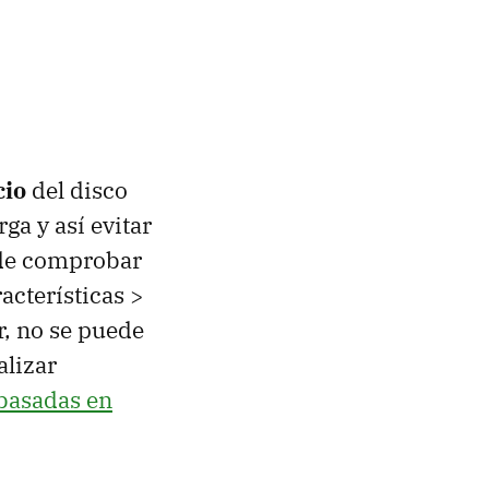
cio
del disco
ga y así evitar
ede comprobar
acterísticas >
r, no se puede
alizar
 basadas en