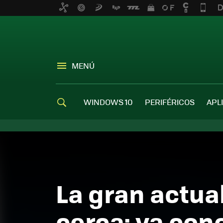
MENÚ
WINDOWS 10
PERIFÉRICOS
APL
La gran actua
cerca: ya co