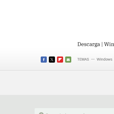
Descarga | Wi
TEMAS
Windows
FACEBOOK
TWITTER
FLIPBOARD
E-
MAIL