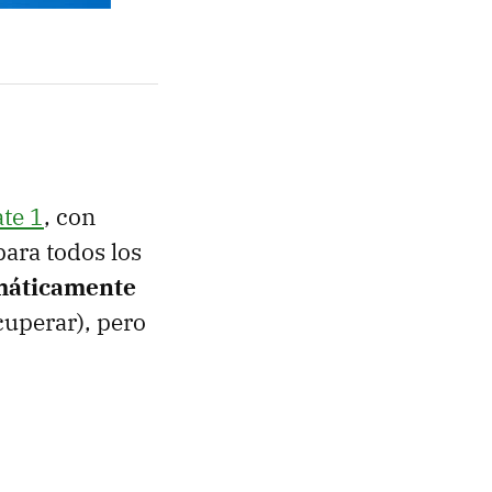
te 1
, con
para todos los
máticamente
cuperar), pero