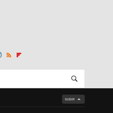
st
RSS
Flip
r
boa
m
rd
BUSCAR
SUBIR