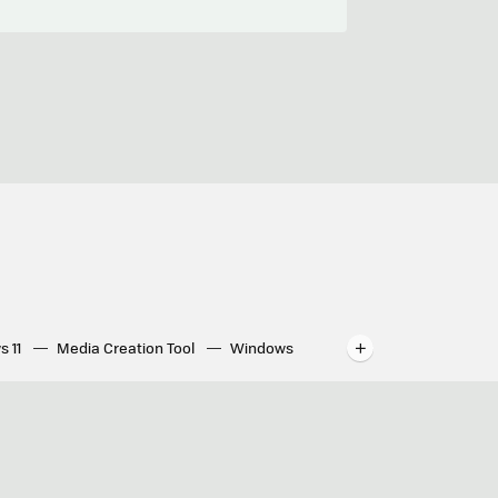
s 11
Media Creation Tool
Windows
indows
WhatsApp para ordenador