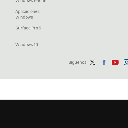
Windows Phone
Aplicaciones
Windows
Surface Pro 3
Windows 10
Síguenos
Twit
Fac
You
In
ter
ebo
tub
ag
ok
e
a