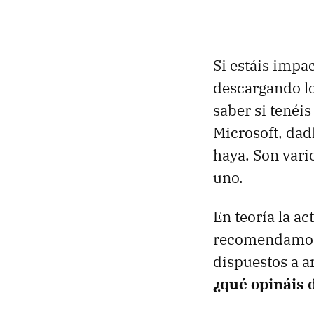
Si estáis impa
descargando lo
saber si tenéi
Microsoft, dad
haya. Son vari
uno.
En teoría la a
recomendamos h
dispuestos a ar
¿qué opináis 