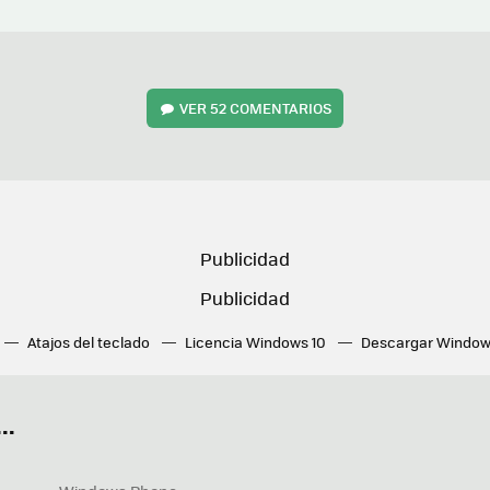
VER
52 COMENTARIOS
Atajos del teclado
Licencia Windows 10
Descargar Window
ué tarjeta gráfica tengo
Fórmulas Excel
DirectX
Fondos W
OneDrive
Nuevos Surface
..