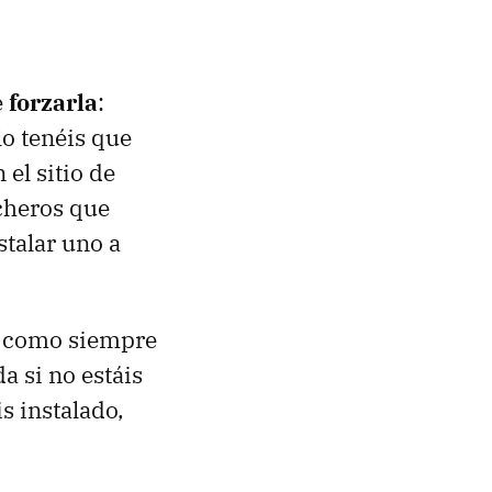
e
forzarla
:
o tenéis que
 el sitio de
icheros que
stalar uno a
ue como siempre
 si no estáis
s instalado,