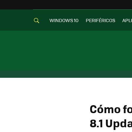
WINDOWS 10
PERIFÉRICOS
APL
Cómo fo
8.1 Upda