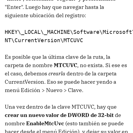
"Enter". Luego hay que navegar hasta la
siguiente ubicación del registro:
HKEY\_LOCAL\_MACHINE\Software\Microsoft
NT\CurrentVersion\MTCUVC
Es posible que la última clave de la ruta, la
carpeta de nombre
MTCUVC
, no exista. Si ese es
el caso, debemos
crearla
dentro de la carpeta
CurrentVersion. Eso se puede hacer yendo a
menú Edición > Nuevo > Clave.
Una vez dentro de la clave MTCUVC, hay que
crear un nuevo valor de DWORD de 32-bit
de
nombre
EnableMtcUvc
(esto también se puede
hacer desde el menú Edición), y dejar su valor en