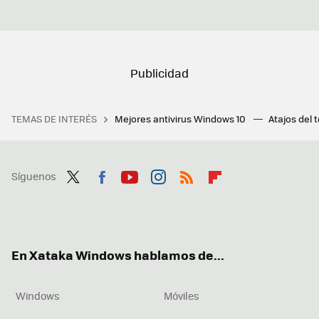
TEMAS DE INTERÉS
Mejores antivirus Windows 10
Atajos del 
Síguenos
Twit
Fac
You
Inst
RSS
Flip
ter
ebo
tub
agr
boa
ok
e
am
rd
En Xataka Windows hablamos de...
Windows
Móviles